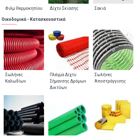
Φιλμ Θερμοκηπίου
Δίχτυ Σκίασης
Σακιά
Οικοδομικά - Κατασκευαστικά
Σωλήνες
Πλέγμα Δίχτυ
Σωλήνες
Καλωδίων
Σήμανσης Δρόμων
Αποστράγγισης
Δικτύων