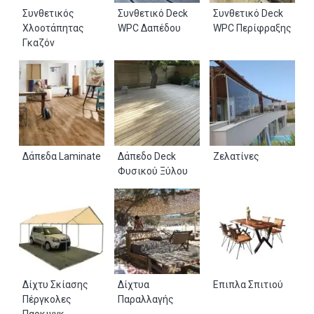
Συνθετικός
Συνθετικό Deck
Συνθετικό Deck
Χλοοτάπητας
WPC Δαπέδου
WPC Περίφραξης
Γκαζόν
Δάπεδα Laminate
Δάπεδο Deck
Ζελατίνες
Φυσικού Ξύλου
Δίχτυ Σκίασης
Δίχτυα
Επιπλα Σπιτιού
Πέργκολες
Παραλλαγής
Παρκινγκ